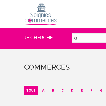
Aller
au
contenu
principal
JE CHERCHE
COMMERCES
TOUS
A
B
C
D
E
F
G