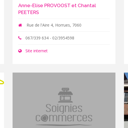
Anne-Elise PROVOOST et Chantal
PEETERS
Rue de l'Aire 4, Horrues, 7060
067/339 634 - 02/3954598
Site internet