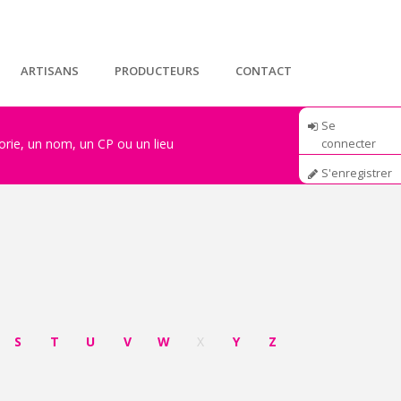
ARTISANS
PRODUCTEURS
CONTACT
Se
connecter
S'enregistrer
S
T
U
V
W
X
Y
Z