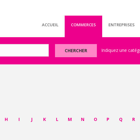
ACCUEIL
COMMERCES
ENTREPRISES
CHERCHER
H
I
J
K
L
M
N
O
P
Q
R