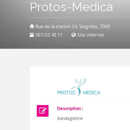
Protos-Medica
Rue de la station 24, Soignies, 7060
067/33 43 11
Site internet
Description :
Bandagisterie