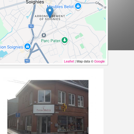
Leaflet
| Map data ©
Google