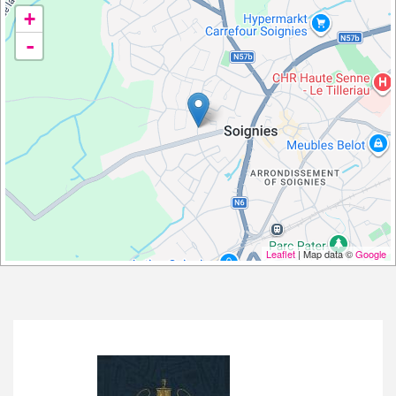
+
-
Leaflet
| Map data ©
Google