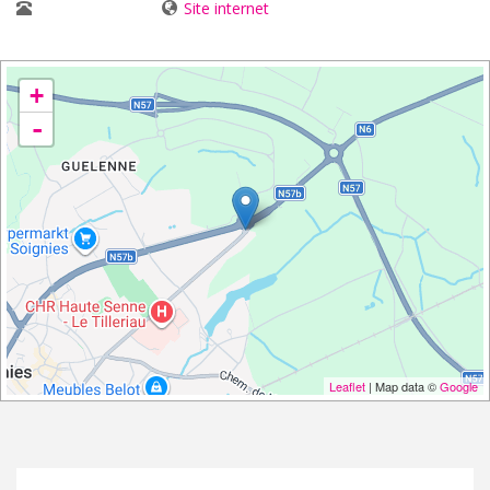
067/33 51 08
Site internet
+
-
Leaflet
| Map data ©
Google