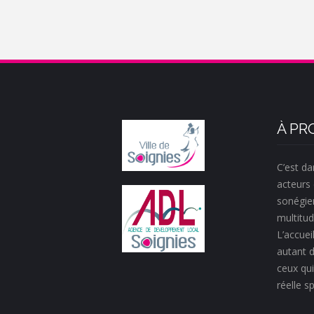
À PR
C’est da
acteurs 
sonégie
multitud
L’accueil
autant d
ceux qui
réelle sp