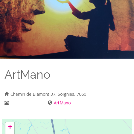
ArtMano
Chemin de Biamont 37, Soignies, 7060
0497/ 57 35 38
ArtMano
+