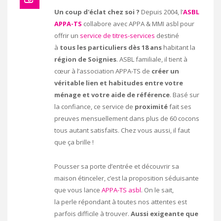
Un coup d'éclat chez soi ?
Depuis 2004, l’
ASBL
APPA-TS
collabore avec APPA & MMI asbl pour
offrir un
service de titres-services
destiné
à
tous les particuliers dès 18 ans
habitant la
région de Soignies
. ASBL familiale, il tient à
cœur à l’association APPA-TS de
créer un
véritable lien et habitudes entre votre
ménage et votre aide de référence
. Basé sur
la confiance, ce service de
proximité
fait ses
preuves mensuellement dans plus de 60 cocons
tous autant satisfaits. Chez vous aussi, il faut
que ça brille !
Pousser sa porte d’entrée et découvrir sa
maison étinceler, c’est la proposition séduisante
que vous lance
APPA-TS asbl
. On le sait,
la perle répondant à toutes nos attentes est
parfois difficile à trouver.
Aussi exigeante que