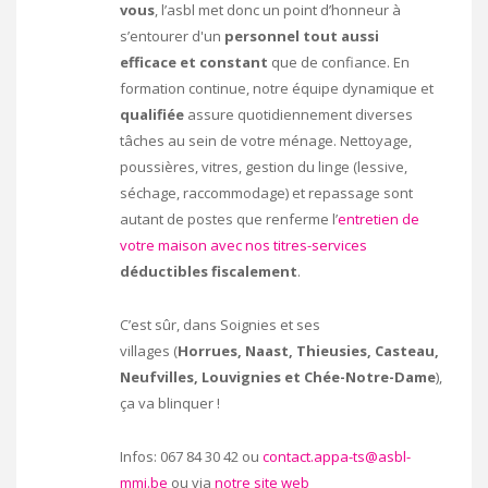
vous
, l’asbl met donc un point d’honneur à
s’entourer d'un
personnel tout aussi
efficace et constant
que de confiance. En
formation continue, notre équipe dynamique et
qualifiée
assure quotidiennement diverses
tâches au sein de votre ménage. Nettoyage,
poussières, vitres, gestion du linge (lessive,
séchage, raccommodage) et repassage sont
autant de postes que renferme l’
entretien de
votre maison avec nos titres-services
déductibles fiscalement
.
C’est sûr, dans Soignies et ses
villages (
Horrues, Naast, Thieusies, Casteau,
Neufvilles, Louvignies et Chée-Notre-Dame
),
ça va blinquer !
Infos: 067 84 30 42 ou
contact.appa-ts@asbl-
mmi.be
ou via
notre site web