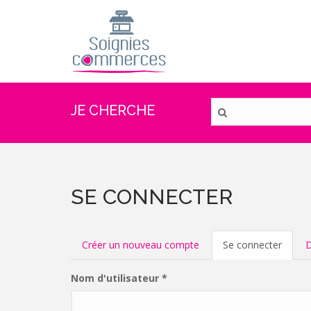
Aller
au
contenu
principal
JE CHERCHE
SE CONNECTER
ONGLETS
Créer un nouveau compte
Se connecter
(ongle
D
actif)
PRINCIPAUX
Nom d'utilisateur
*