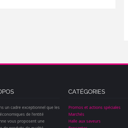
OPOS
CATÉGORIES
ns un cadre exceptionnel que les
Promos et actions spéciales
économiques de l’entité
Marchés
nne vous proposent une
Halle aux saveurs
e de produits de qualité.
Brocantes