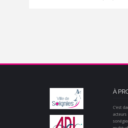
À PR
C’est da
acteurs 
sonégie
multitud