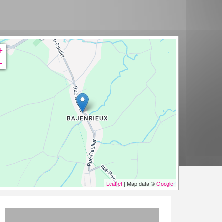
+
-
Leaflet
| Map data ©
Google